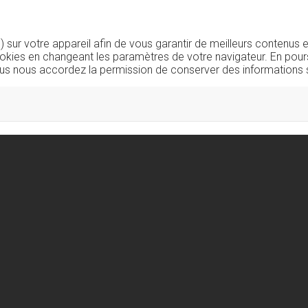
sur votre appareil afin de vous garantir de meilleurs contenus e
okies en changeant les paramètres de votre navigateur. En pours
us nous accordez la permission de conserver des informations s