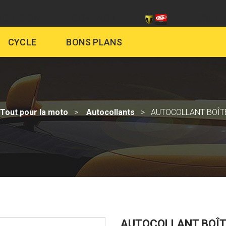
CHES SIV
CONTACT
ÉQUIP
CYCLE
BONS PLANS
Tout pour la moto
Autocollants
AUTOCOLLANT BOÎTE
AUTOCOLLANT BOÎTE