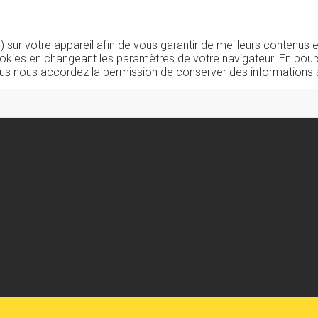
sur votre appareil afin de vous garantir de meilleurs contenus e
okies en changeant les paramètres de votre navigateur. En pours
us nous accordez la permission de conserver des informations s