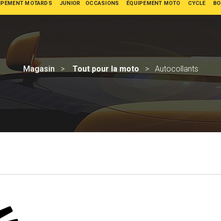
IPEMENT MOTARDS
JUNIOR
OCCASIONS
ÉQUIPEMENT MOTO
CYCLE
BO
Magasin
Tout pour la moto
Autocollants