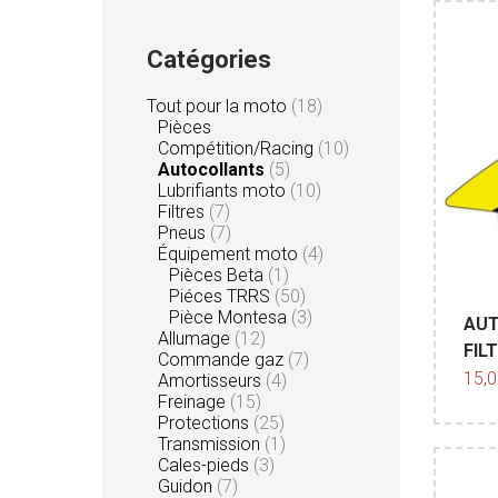
Catégories
Tout pour la moto
(18)
Pièces
Compétition/Racing
(10)
Autocollants
(5)
Lubrifiants moto
(10)
Filtres
(7)
Pneus
(7)
Équipement moto
(4)
Pièces Beta
(1)
Piéces TRRS
(50)
Pièce Montesa
(3)
AUT
Allumage
(12)
FILT
Commande gaz
(7)
15,
Amortisseurs
(4)
Freinage
(15)
Protections
(25)
Transmission
(1)
Cales-pieds
(3)
Guidon
(7)