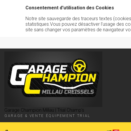
Consentement d'utilisation des Cookies
Notre site sauvegarde des traceurs textes (cookies) 
statistiques.Vous pouvez désactiver l'usage des co
site sans changer vos paramètres de navigateur vo
Garage Champion Millau | Trial Champ's
GARAGE & VENTE ÉQUIPEMENT TRIAL