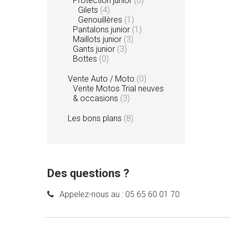
Protection junior
(0)
Gilets
(4)
Genouillères
(1)
Pantalons junior
(1)
Maillots junior
(3)
Gants junior
(3)
Bottes
(0)
Vente Auto / Moto
(0)
Vente Motos Trial neuves
& occasions
(3)
Les bons plans
(8)
Des questions ?
Appelez-nous au :
05 65 60 01 70